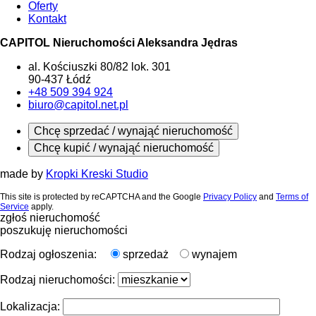
Oferty
Kontakt
CAPITOL Nieruchomości Aleksandra Jędras
al. Kościuszki 80/82 lok. 301
90-437 Łódź
+48 509 394 924
biuro@capitol.net.pl
Chcę sprzedać / wynająć nieruchomość
Chcę kupić / wynająć nieruchomość
made by
Kropki Kreski Studio
This site is protected by reCAPTCHA and the Google
Privacy Policy
and
Terms of
Service
apply.
zgłoś nieruchomość
poszukuję nieruchomości
Rodzaj ogłoszenia:
sprzedaż
wynajem
Rodzaj nieruchomości:
Lokalizacja: