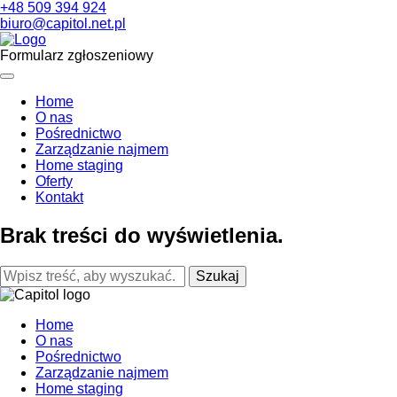
+48 509 394 924
biuro@capitol.net.pl
Formularz zgłoszeniowy
Home
O nas
Pośrednictwo
Zarządzanie najmem
Home staging
Oferty
Kontakt
Brak treści do wyświetlenia.
Szukaj
Home
O nas
Pośrednictwo
Zarządzanie najmem
Home staging