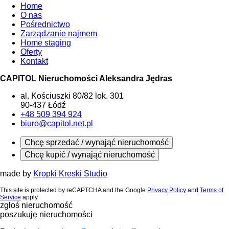
Home
O nas
Pośrednictwo
Zarządzanie najmem
Home staging
Oferty
Kontakt
CAPITOL Nieruchomości Aleksandra Jędras
al. Kościuszki 80/82 lok. 301
90-437 Łódź
+48 509 394 924
biuro@capitol.net.pl
Chcę sprzedać / wynająć nieruchomość
Chcę kupić / wynająć nieruchomość
made by
Kropki Kreski Studio
This site is protected by reCAPTCHA and the Google
Privacy Policy
and
Terms of
Service
apply.
zgłoś nieruchomość
poszukuję nieruchomości