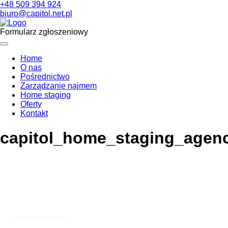
+48 509 394 924
biuro@capitol.net.pl
Formularz zgłoszeniowy
Home
O nas
Pośrednictwo
Zarządzanie najmem
Home staging
Oferty
Kontakt
capitol_home_staging_agen