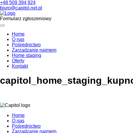
+48 509 394 924
biuro@capitol.net.pl
Formularz zgłoszeniowy
Home
O nas
Pośrednictwo
Zarządzanie najmem
Home staging
Oferty
Kontakt
capitol_home_staging_kupn
Home
O nas
Pośrednictwo
Zarządzanie najmem