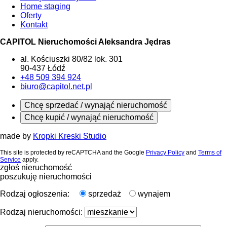
Home staging
Oferty
Kontakt
CAPITOL Nieruchomości Aleksandra Jędras
al. Kościuszki 80/82 lok. 301
90-437 Łódź
+48 509 394 924
biuro@capitol.net.pl
Chcę sprzedać / wynająć nieruchomość
Chcę kupić / wynająć nieruchomość
made by
Kropki Kreski Studio
This site is protected by reCAPTCHA and the Google
Privacy Policy
and
Terms of
Service
apply.
zgłoś nieruchomość
poszukuję nieruchomości
Rodzaj ogłoszenia:
sprzedaż
wynajem
Rodzaj nieruchomości: