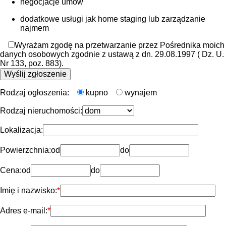
negocjacje umów
dodatkowe usługi jak home staging lub zarządzanie
najmem
Wyrażam zgodę na przetwarzanie przez Pośrednika moich
danych osobowych zgodnie z ustawą z dn. 29.08.1997 ( Dz. U.
Nr 133, poz. 883).
Rodzaj ogłoszenia:
kupno
wynajem
Rodzaj nieruchomości:
Lokalizacja:
Powierzchnia:
od
do
Cena:
od
do
Imię i nazwisko:
Adres e-mail: