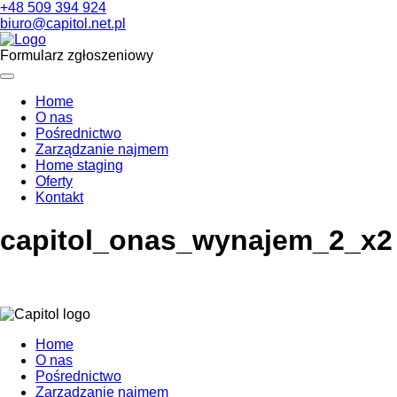
+48 509 394 924
biuro@capitol.net.pl
Formularz zgłoszeniowy
Home
O nas
Pośrednictwo
Zarządzanie najmem
Home staging
Oferty
Kontakt
capitol_onas_wynajem_2_x2
Home
O nas
Pośrednictwo
Zarządzanie najmem