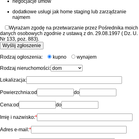
negocjacje umów
dodatkowe usługi jak home staging lub zarządzanie
najmem
Wyrażam zgodę na przetwarzanie przez Pośrednika moich
danych osobowych zgodnie z ustawą z dn. 29.08.1997 ( Dz. U.
Nr 133, poz. 883).
Rodzaj ogłoszenia:
kupno
wynajem
Rodzaj nieruchomości:
Lokalizacja:
Powierzchnia:
od
do
Cena:
od
do
Imię i nazwisko:
Adres e-mail: