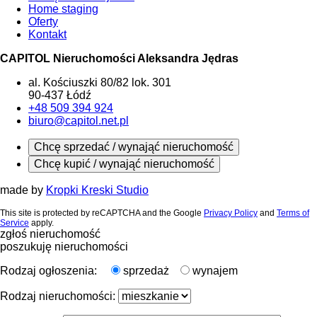
Home staging
Oferty
Kontakt
CAPITOL Nieruchomości Aleksandra Jędras
al. Kościuszki 80/82 lok. 301
90-437 Łódź
+48 509 394 924
biuro@capitol.net.pl
Chcę sprzedać / wynająć nieruchomość
Chcę kupić / wynająć nieruchomość
made by
Kropki Kreski Studio
This site is protected by reCAPTCHA and the Google
Privacy Policy
and
Terms of
Service
apply.
zgłoś nieruchomość
poszukuję nieruchomości
Rodzaj ogłoszenia:
sprzedaż
wynajem
Rodzaj nieruchomości: