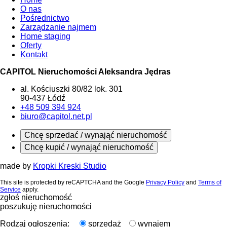
O nas
Pośrednictwo
Zarządzanie najmem
Home staging
Oferty
Kontakt
CAPITOL Nieruchomości Aleksandra Jędras
al. Kościuszki 80/82 lok. 301
90-437 Łódź
+48 509 394 924
biuro@capitol.net.pl
Chcę sprzedać / wynająć nieruchomość
Chcę kupić / wynająć nieruchomość
made by
Kropki Kreski Studio
This site is protected by reCAPTCHA and the Google
Privacy Policy
and
Terms of
Service
apply.
zgłoś nieruchomość
poszukuję nieruchomości
Rodzaj ogłoszenia:
sprzedaż
wynajem