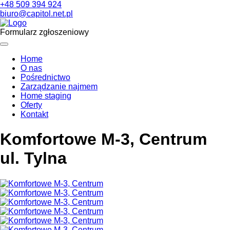
+48 509 394 924
biuro@capitol.net.pl
Formularz zgłoszeniowy
Home
O nas
Pośrednictwo
Zarządzanie najmem
Home staging
Oferty
Kontakt
Komfortowe M-3, Centrum
ul. Tylna