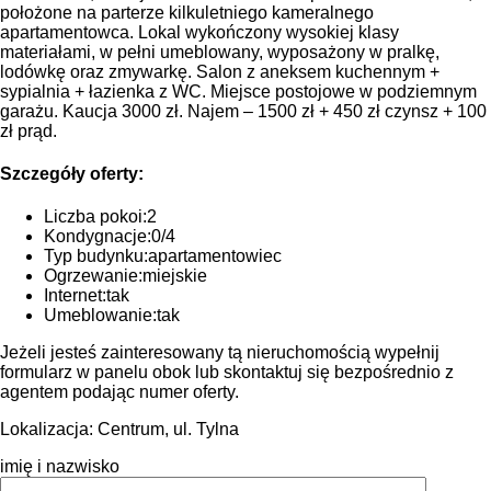
położone na parterze kilkuletniego kameralnego
apartamentowca. Lokal wykończony wysokiej klasy
materiałami, w pełni umeblowany, wyposażony w pralkę,
lodówkę oraz zmywarkę. Salon z aneksem kuchennym +
sypialnia + łazienka z WC. Miejsce postojowe w podziemnym
garażu. Kaucja 3000 zł. Najem – 1500 zł + 450 zł czynsz + 100
zł prąd.
Szczegóły oferty:
Liczba pokoi:
2
Kondygnacje:
0/4
Typ budynku:
apartamentowiec
Ogrzewanie:
miejskie
Internet:
tak
Umeblowanie:
tak
Jeżeli jesteś zainteresowany tą nieruchomością wypełnij
formularz w panelu obok lub skontaktuj się bezpośrednio z
agentem podając numer oferty.
Lokalizacja:
Centrum, ul. Tylna
imię i nazwisko