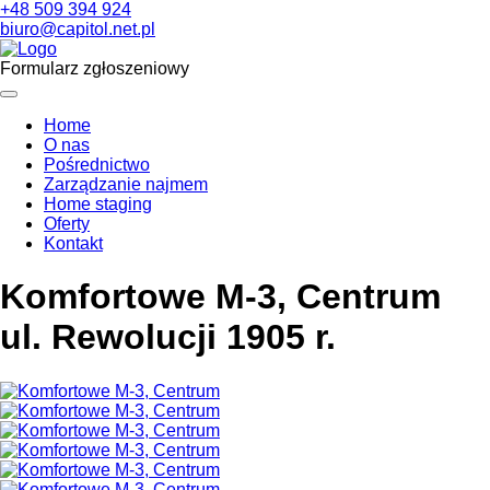
+48 509 394 924
biuro@capitol.net.pl
Formularz zgłoszeniowy
Home
O nas
Pośrednictwo
Zarządzanie najmem
Home staging
Oferty
Kontakt
Komfortowe M-3, Centrum
ul. Rewolucji 1905 r.