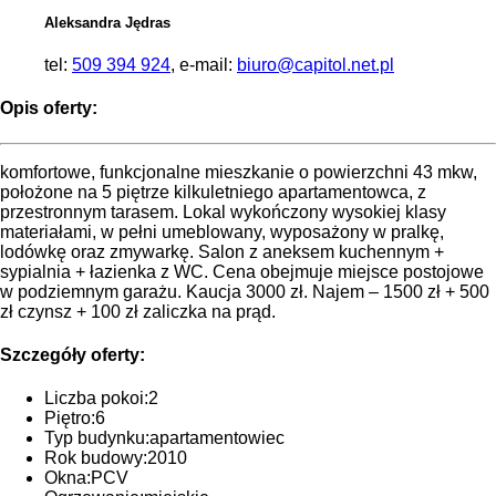
Aleksandra Jędras
tel:
509 394 924
, e-mail:
biuro@capitol.net.pl
Opis oferty:
komfortowe, funkcjonalne mieszkanie o powierzchni 43 mkw,
położone na 5 piętrze kilkuletniego apartamentowca, z
przestronnym tarasem. Lokal wykończony wysokiej klasy
materiałami, w pełni umeblowany, wyposażony w pralkę,
lodówkę oraz zmywarkę. Salon z aneksem kuchennym +
sypialnia + łazienka z WC. Cena obejmuje miejsce postojowe
w podziemnym garażu. Kaucja 3000 zł. Najem – 1500 zł + 500
zł czynsz + 100 zł zaliczka na prąd.
Szczegóły oferty:
Liczba pokoi:
2
Piętro:
6
Typ budynku:
apartamentowiec
Rok budowy:
2010
Okna:
PCV