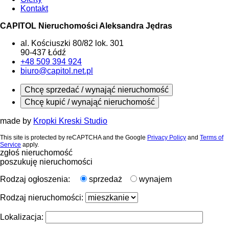
Kontakt
CAPITOL Nieruchomości Aleksandra Jędras
al. Kościuszki 80/82 lok. 301
90-437 Łódź
+48 509 394 924
biuro@capitol.net.pl
Chcę sprzedać / wynająć nieruchomość
Chcę kupić / wynająć nieruchomość
made by
Kropki Kreski Studio
This site is protected by reCAPTCHA and the Google
Privacy Policy
and
Terms of
Service
apply.
zgłoś nieruchomość
poszukuję nieruchomości
Rodzaj ogłoszenia:
sprzedaż
wynajem
Rodzaj nieruchomości:
Lokalizacja: