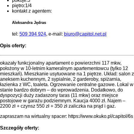
pokoje:
3
piętro:
1/4
kontakt z agentem:
Aleksandra Jędras
tel:
509 394 924
, e-mail:
biuro@capitol.net.pl
Opis oferty:
okazały funkcjonalny apartament o powierzchni 117 mkw,
położony w 10-letnim kameralnym apartementowcu (tylko 12
mieszkań). Mieszkanie usytuowane na 1 piętrze. Układ: salon z
aneksem kuchennym, 2 sypialnie, 2 garderoby, spiżarnia,
łazienka z WC, toaleta. Ogrzewanie centralne gazowe. Lokal w
stanie bardzo dobrym – do wprowadzenia. Dodatkowo, do
dyspozycji duży zadaszony taras (11 mkw) oraz miejsce
postojowe w garażu podziemnym. Kaucja 4000 zł. Najem –
2200 zł + czynsz 550 zł + 350 zł zaliczka na prąd i gaz.
zapraszam na wirtualny spacer: https://www.okuko.pl/capitol/6s
Szczegóły oferty: