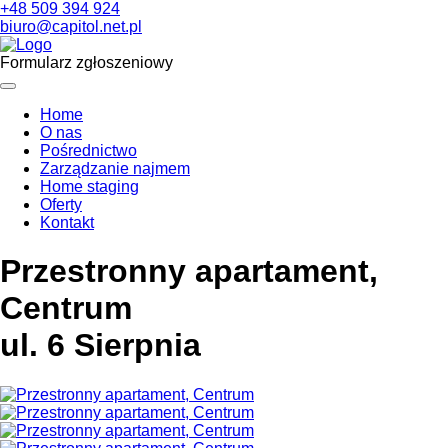
+48 509 394 924
biuro@capitol.net.pl
Formularz zgłoszeniowy
Home
O nas
Pośrednictwo
Zarządzanie najmem
Home staging
Oferty
Kontakt
Przestronny apartament,
Centrum
ul. 6 Sierpnia