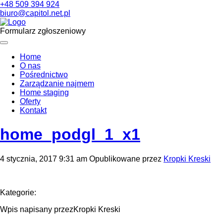
+48 509 394 924
biuro@capitol.net.pl
Formularz zgłoszeniowy
Home
O nas
Pośrednictwo
Zarządzanie najmem
Home staging
Oferty
Kontakt
home_podgl_1_x1
4 stycznia, 2017 9:31 am
Opublikowane przez
Kropki Kreski
Kategorie:
Wpis napisany przezKropki Kreski