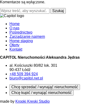
Komentarze są wyłączone.
Szukaj
Home
O nas
Pośrednictwo
Zarządzanie najmem
Home staging
Oferty
Kontakt
CAPITOL Nieruchomości Aleksandra Jędras
al. Kościuszki 80/82 lok. 301
90-437 Łódź
+48 509 394 924
biuro@capitol.net.pl
Chcę sprzedać / wynająć nieruchomość
Chcę kupić / wynająć nieruchomość
made by
Kropki Kreski Studio