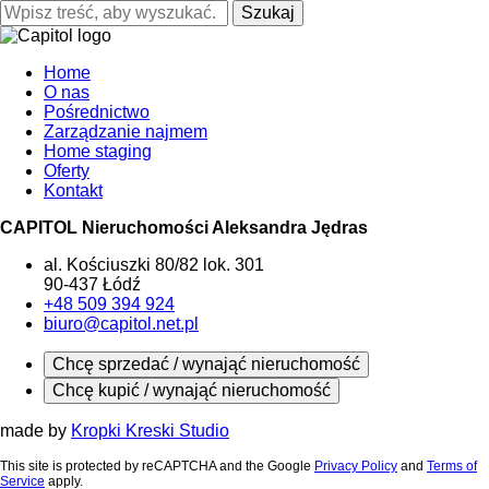
Szukaj
Home
O nas
Pośrednictwo
Zarządzanie najmem
Home staging
Oferty
Kontakt
CAPITOL Nieruchomości Aleksandra Jędras
al. Kościuszki 80/82 lok. 301
90-437 Łódź
+48 509 394 924
biuro@capitol.net.pl
Chcę sprzedać / wynająć nieruchomość
Chcę kupić / wynająć nieruchomość
made by
Kropki Kreski Studio
This site is protected by reCAPTCHA and the Google
Privacy Policy
and
Terms of
Service
apply.