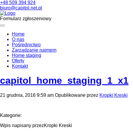
+48 509 394 924
biuro@capitol.net.pl
Formularz zgłoszeniowy
Home
O nas
Pośrednictwo
Zarządzanie najmem
Home staging
Oferty
Kontakt
capitol_home_staging_1_x1
21 grudnia, 2016 9:59 am
Opublikowane przez
Kropki Kreski
Kategorie:
Wpis napisany przezKropki Kreski