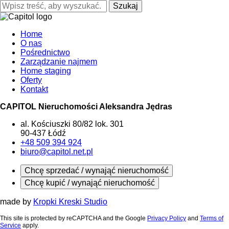
Szukaj
Home
O nas
Pośrednictwo
Zarządzanie najmem
Home staging
Oferty
Kontakt
CAPITOL Nieruchomości Aleksandra Jędras
al. Kościuszki 80/82 lok. 301
90-437 Łódź
+48 509 394 924
biuro@capitol.net.pl
Chcę sprzedać / wynająć nieruchomość
Chcę kupić / wynająć nieruchomość
made by
Kropki Kreski Studio
This site is protected by reCAPTCHA and the Google
Privacy Policy
and
Terms of
Service
apply.