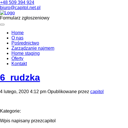
+48 509 394 924
biuro@capitol.net.pl
Formularz zgłoszeniowy
Home
O nas
Pośrednictwo
Zarządzanie najmem
Home staging
Oferty
Kontakt
6_rudzka
4 lutego, 2020 4:12 pm
Opublikowane przez
capitol
Kategorie:
Wpis napisany przezcapitol