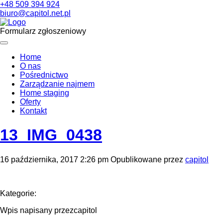
+48 509 394 924
biuro@capitol.net.pl
Formularz zgłoszeniowy
Home
O nas
Pośrednictwo
Zarządzanie najmem
Home staging
Oferty
Kontakt
13_IMG_0438
16 października, 2017 2:26 pm
Opublikowane przez
capitol
Kategorie:
Wpis napisany przezcapitol