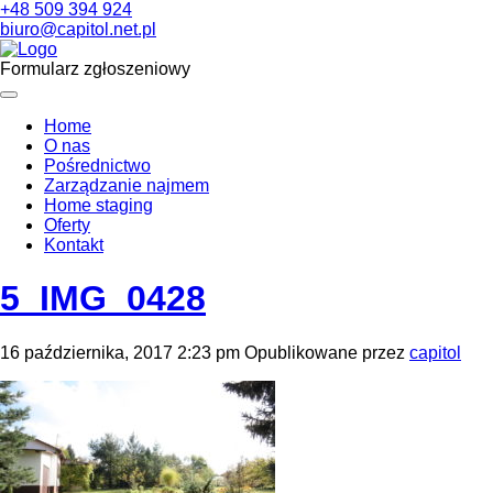
+48 509 394 924
biuro@capitol.net.pl
Formularz zgłoszeniowy
Home
O nas
Pośrednictwo
Zarządzanie najmem
Home staging
Oferty
Kontakt
5_IMG_0428
16 października, 2017 2:23 pm
Opublikowane przez
capitol