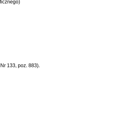
ficznego)
r 133, poz. 883).