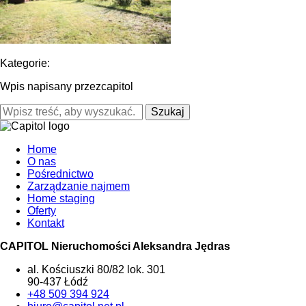
Kategorie:
Wpis napisany przezcapitol
Szukaj
Home
O nas
Pośrednictwo
Zarządzanie najmem
Home staging
Oferty
Kontakt
CAPITOL Nieruchomości Aleksandra Jędras
al. Kościuszki 80/82 lok. 301
90-437 Łódź
+48 509 394 924