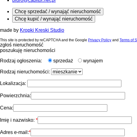
biuro@capitol.net.pl
Chcę sprzedać / wynająć nieruchomość
Chcę kupić / wynająć nieruchomość
made by
Kropki Kreski Studio
This site is protected by reCAPTCHA and the Google
Privacy Policy
and
Terms of S
zgłoś nieruchomość
poszukuję nieruchomości
Rodzaj ogłoszenia:
sprzedaż
wynajem
Rodzaj nieruchomości:
Lokalizacja:
Powierzchnia:
Cena:
Imię i nazwisko:
Adres e-mail: