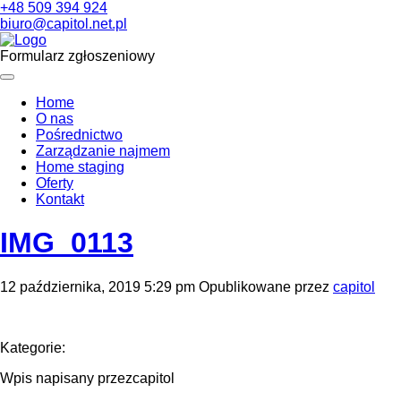
+48 509 394 924
biuro@capitol.net.pl
Formularz zgłoszeniowy
Home
O nas
Pośrednictwo
Zarządzanie najmem
Home staging
Oferty
Kontakt
IMG_0113
12 października, 2019 5:29 pm
Opublikowane przez
capitol
Kategorie:
Wpis napisany przezcapitol