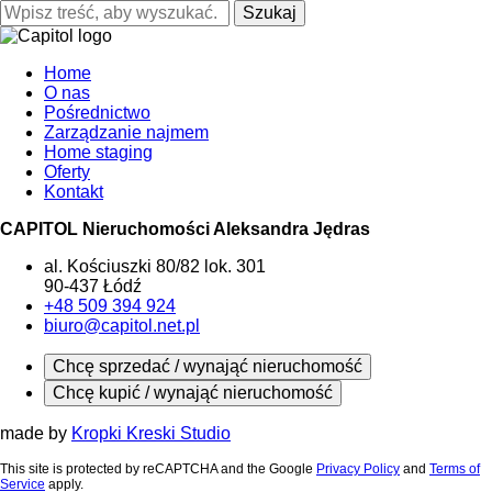
Szukaj
Home
O nas
Pośrednictwo
Zarządzanie najmem
Home staging
Oferty
Kontakt
CAPITOL Nieruchomości Aleksandra Jędras
al. Kościuszki 80/82 lok. 301
90-437 Łódź
+48 509 394 924
biuro@capitol.net.pl
Chcę sprzedać / wynająć nieruchomość
Chcę kupić / wynająć nieruchomość
made by
Kropki Kreski Studio
This site is protected by reCAPTCHA and the Google
Privacy Policy
and
Terms of
Service
apply.