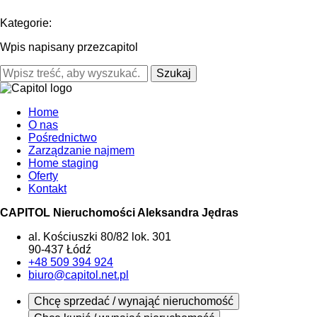
Kategorie:
Wpis napisany przezcapitol
Szukaj
Home
O nas
Pośrednictwo
Zarządzanie najmem
Home staging
Oferty
Kontakt
CAPITOL Nieruchomości Aleksandra Jędras
al. Kościuszki 80/82 lok. 301
90-437 Łódź
+48 509 394 924
biuro@capitol.net.pl
Chcę sprzedać / wynająć nieruchomość