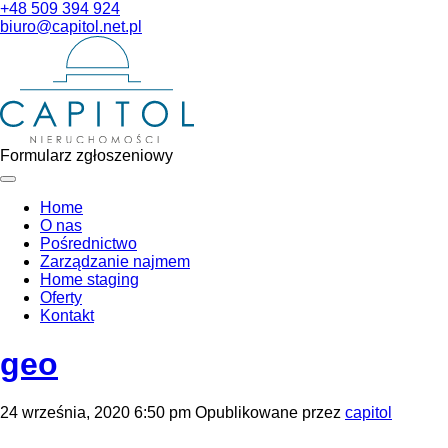
+48 509 394 924
biuro@capitol.net.pl
Formularz zgłoszeniowy
Home
O nas
Pośrednictwo
Zarządzanie najmem
Home staging
Oferty
Kontakt
geo
24 września, 2020 6:50 pm
Opublikowane przez
capitol