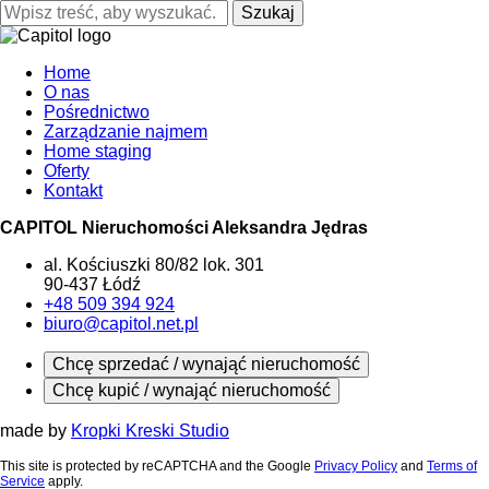
Szukaj
Home
O nas
Pośrednictwo
Zarządzanie najmem
Home staging
Oferty
Kontakt
CAPITOL Nieruchomości Aleksandra Jędras
al. Kościuszki 80/82 lok. 301
90-437 Łódź
+48 509 394 924
biuro@capitol.net.pl
Chcę sprzedać / wynająć nieruchomość
Chcę kupić / wynająć nieruchomość
made by
Kropki Kreski Studio
This site is protected by reCAPTCHA and the Google
Privacy Policy
and
Terms of
Service
apply.