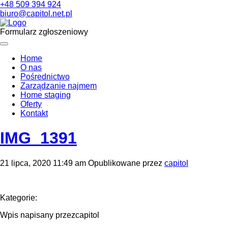
+48 509 394 924
biuro@capitol.net.pl
Formularz zgłoszeniowy
Home
O nas
Pośrednictwo
Zarządzanie najmem
Home staging
Oferty
Kontakt
IMG_1391
21 lipca, 2020 11:49 am
Opublikowane przez
capitol
Kategorie:
Wpis napisany przezcapitol