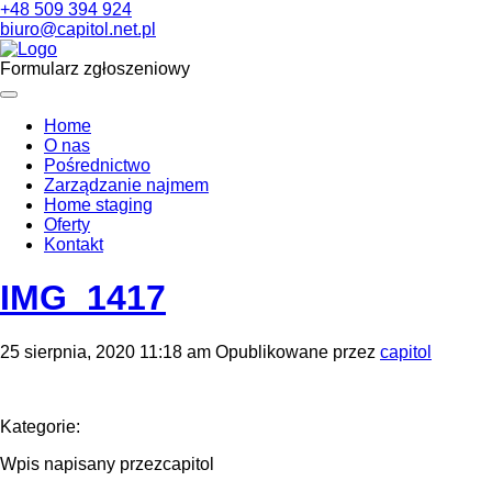
+48 509 394 924
biuro@capitol.net.pl
Formularz zgłoszeniowy
Home
O nas
Pośrednictwo
Zarządzanie najmem
Home staging
Oferty
Kontakt
IMG_1417
25 sierpnia, 2020 11:18 am
Opublikowane przez
capitol
Kategorie:
Wpis napisany przezcapitol