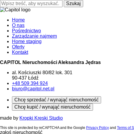
Szukaj
Home
O nas
Pośrednictwo
Zarządzanie najmem
Home staging
Oferty
Kontakt
CAPITOL Nieruchomości Aleksandra Jędras
al. Kościuszki 80/82 lok. 301
90-437 Łódź
+48 509 394 924
biuro@capitol.net.pl
Chcę sprzedać / wynająć nieruchomość
Chcę kupić / wynająć nieruchomość
made by
Kropki Kreski Studio
This site is protected by reCAPTCHA and the Google
Privacy Policy
and
Terms of S
zgłoś nieruchomość