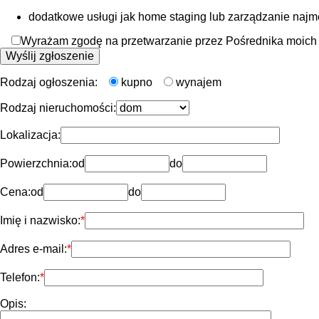
dodatkowe usługi jak home staging lub zarządzanie naj
Wyrażam zgodę na przetwarzanie przez Pośrednika moich d
Rodzaj ogłoszenia:
kupno
wynajem
Rodzaj nieruchomości:
Lokalizacja:
Powierzchnia:
od
do
Cena:
od
do
Imię i nazwisko:
Adres e-mail:
Telefon:
Opis: