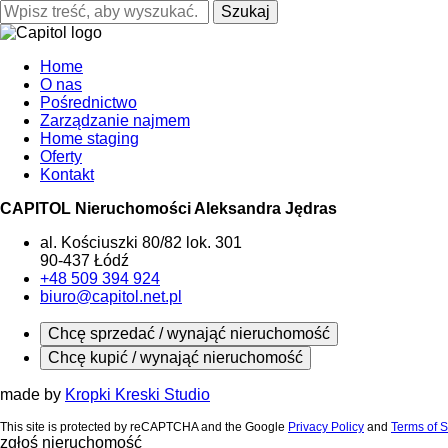
Szukaj
Home
O nas
Pośrednictwo
Zarządzanie najmem
Home staging
Oferty
Kontakt
CAPITOL Nieruchomości Aleksandra Jędras
al. Kościuszki 80/82 lok. 301
90-437 Łódź
+48 509 394 924
biuro@capitol.net.pl
Chcę sprzedać / wynająć nieruchomość
Chcę kupić / wynająć nieruchomość
made by
Kropki Kreski Studio
This site is protected by reCAPTCHA and the Google
Privacy Policy
and
Terms of S
zgłoś nieruchomość