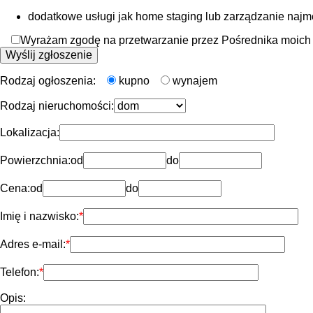
dodatkowe usługi jak home staging lub zarządzanie naj
Wyrażam zgodę na przetwarzanie przez Pośrednika moich d
Rodzaj ogłoszenia:
kupno
wynajem
Rodzaj nieruchomości:
Lokalizacja:
Powierzchnia:
od
do
Cena:
od
do
Imię i nazwisko:
Adres e-mail:
Telefon:
Opis: