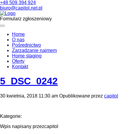
+48 509 394 924
biuro@capitol.net.pl
Formularz zgłoszeniowy
Home
O nas
Pośrednictwo
Zarządzanie najmem
Home staging
Oferty
Kontakt
5_DSC_0242
30 kwietnia, 2018 11:30 am
Opublikowane przez
capitol
Kategorie:
Wpis napisany przezcapitol