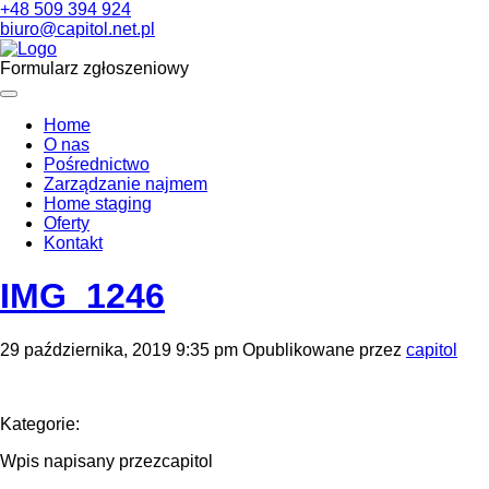
+48 509 394 924
biuro@capitol.net.pl
Formularz zgłoszeniowy
Home
O nas
Pośrednictwo
Zarządzanie najmem
Home staging
Oferty
Kontakt
IMG_1246
29 października, 2019 9:35 pm
Opublikowane przez
capitol
Kategorie:
Wpis napisany przezcapitol