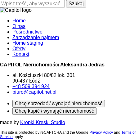
Szukaj
Home
O nas
Pośrednictwo
Zarządzanie najmem
Home staging
Oferty
Kontakt
CAPITOL Nieruchomości Aleksandra Jędras
al. Kościuszki 80/82 lok. 301
90-437 Łódź
+48 509 394 924
biuro@capitol.net.pl
Chcę sprzedać / wynająć nieruchomość
Chcę kupić / wynająć nieruchomość
made by
Kropki Kreski Studio
This site is protected by reCAPTCHA and the Google
Privacy Policy
and
Terms of
Service
apply.