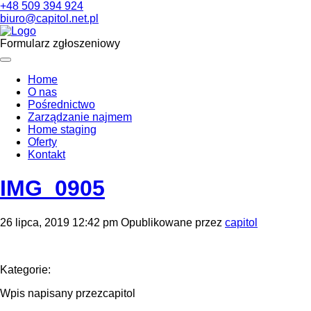
+48 509 394 924
biuro@capitol.net.pl
Formularz zgłoszeniowy
Home
O nas
Pośrednictwo
Zarządzanie najmem
Home staging
Oferty
Kontakt
IMG_0905
26 lipca, 2019 12:42 pm
Opublikowane przez
capitol
Kategorie:
Wpis napisany przezcapitol