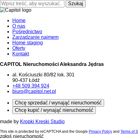
Szukaj
Home
O nas
Pośrednictwo
Zarządzanie najmem
Home staging
Oferty
Kontakt
CAPITOL Nieruchomości Aleksandra Jędras
al. Kościuszki 80/82 lok. 301
90-437 Łódź
+48 509 394 924
biuro@capitol.net.pl
Chcę sprzedać / wynająć nieruchomość
Chcę kupić / wynająć nieruchomość
made by
Kropki Kreski Studio
This site is protected by reCAPTCHA and the Google
Privacy Policy
and
Terms of S
zgłoś nieruchomość