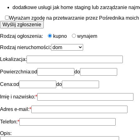
dodatkowe usługi jak home staging lub zarządzanie naj
Wyrażam zgodę na przetwarzanie przez Pośrednika moich d
Rodzaj ogłoszenia:
kupno
wynajem
Rodzaj nieruchomości:
Lokalizacja:
Powierzchnia:
od
do
Cena:
od
do
Imię i nazwisko:
Adres e-mail:
Telefon:
Opis: