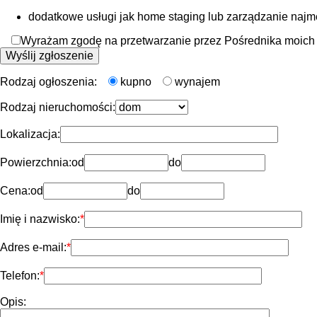
dodatkowe usługi jak home staging lub zarządzanie naj
Wyrażam zgodę na przetwarzanie przez Pośrednika moich d
Rodzaj ogłoszenia:
kupno
wynajem
Rodzaj nieruchomości:
Lokalizacja:
Powierzchnia:
od
do
Cena:
od
do
Imię i nazwisko:
Adres e-mail:
Telefon:
Opis: