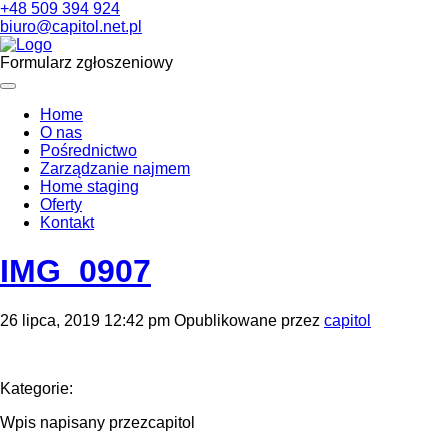
+48 509 394 924
biuro@capitol.net.pl
Formularz zgłoszeniowy
Home
O nas
Pośrednictwo
Zarządzanie najmem
Home staging
Oferty
Kontakt
IMG_0907
26 lipca, 2019 12:42 pm
Opublikowane przez
capitol
Kategorie:
Wpis napisany przezcapitol