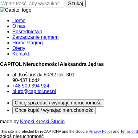
Szukaj
Home
O nas
Pośrednictwo
Zarządzanie najmem
Home staging
Oferty
Kontakt
CAPITOL Nieruchomości Aleksandra Jędras
al. Kościuszki 80/82 lok. 301
90-437 Łódź
+48 509 394 924
biuro@capitol.net.pl
Chcę sprzedać / wynająć nieruchomość
Chcę kupić / wynająć nieruchomość
made by
Kropki Kreski Studio
This site is protected by reCAPTCHA and the Google
Privacy Policy
and
Terms of S
zgłoś nieruchomość