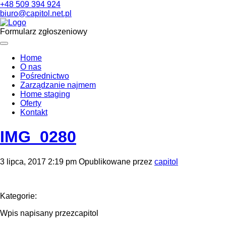
+48 509 394 924
biuro@capitol.net.pl
Formularz zgłoszeniowy
Home
O nas
Pośrednictwo
Zarządzanie najmem
Home staging
Oferty
Kontakt
IMG_0280
3 lipca, 2017 2:19 pm
Opublikowane przez
capitol
Kategorie:
Wpis napisany przezcapitol