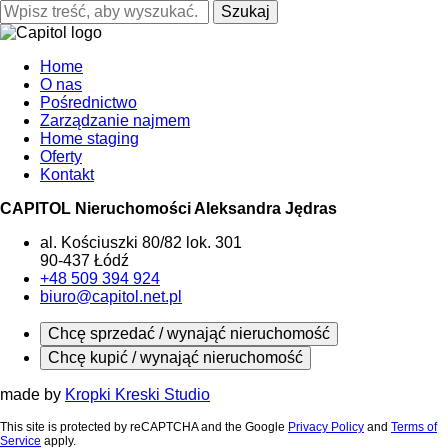
Szukaj
Home
O nas
Pośrednictwo
Zarządzanie najmem
Home staging
Oferty
Kontakt
CAPITOL Nieruchomości Aleksandra Jędras
al. Kościuszki 80/82 lok. 301
90-437 Łódź
+48 509 394 924
biuro@capitol.net.pl
Chcę sprzedać / wynająć nieruchomość
Chcę kupić / wynająć nieruchomość
made by
Kropki Kreski Studio
This site is protected by reCAPTCHA and the Google
Privacy Policy
and
Terms of
Service
apply.