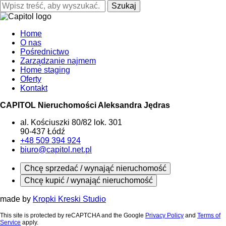
Szukaj
Home
O nas
Pośrednictwo
Zarządzanie najmem
Home staging
Oferty
Kontakt
CAPITOL Nieruchomości Aleksandra Jędras
al. Kościuszki 80/82 lok. 301
90-437 Łódź
+48 509 394 924
biuro@capitol.net.pl
Chcę sprzedać / wynająć nieruchomość
Chcę kupić / wynająć nieruchomość
made by
Kropki Kreski Studio
This site is protected by reCAPTCHA and the Google
Privacy Policy
and
Terms of
Service
apply.