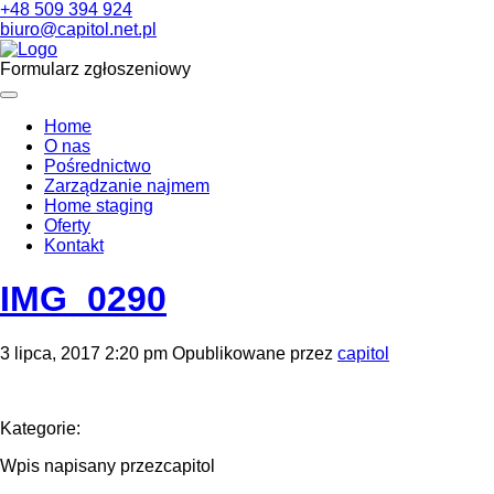
+48 509 394 924
biuro@capitol.net.pl
Formularz zgłoszeniowy
Home
O nas
Pośrednictwo
Zarządzanie najmem
Home staging
Oferty
Kontakt
IMG_0290
3 lipca, 2017 2:20 pm
Opublikowane przez
capitol
Kategorie:
Wpis napisany przezcapitol