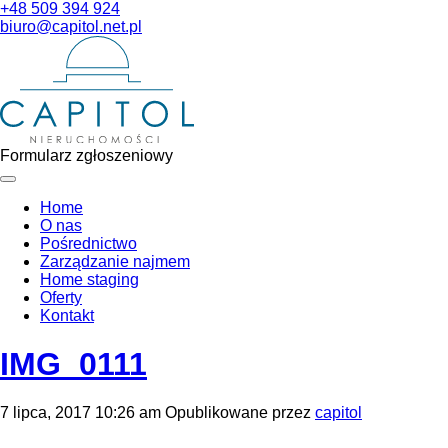
+48 509 394 924
biuro@capitol.net.pl
Formularz zgłoszeniowy
Home
O nas
Pośrednictwo
Zarządzanie najmem
Home staging
Oferty
Kontakt
IMG_0111
7 lipca, 2017 10:26 am
Opublikowane przez
capitol