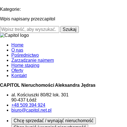
Kategorie:
Wpis napisany przezcapitol
Szukaj
Home
O nas
Pośrednictwo
Zarządzanie najmem
Home staging
Oferty
Kontakt
CAPITOL Nieruchomości Aleksandra Jędras
al. Kościuszki 80/82 lok. 301
90-437 Łódź
+48 509 394 924
biuro@capitol.net.pl
Chcę sprzedać / wynająć nieruchomość