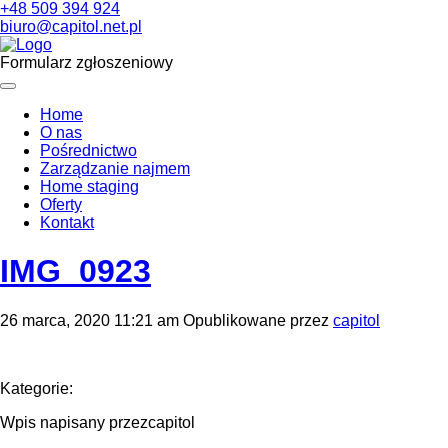
+48 509 394 924
biuro@capitol.net.pl
Formularz zgłoszeniowy
Home
O nas
Pośrednictwo
Zarządzanie najmem
Home staging
Oferty
Kontakt
IMG_0923
26 marca, 2020 11:21 am
Opublikowane przez
capitol
Kategorie:
Wpis napisany przezcapitol