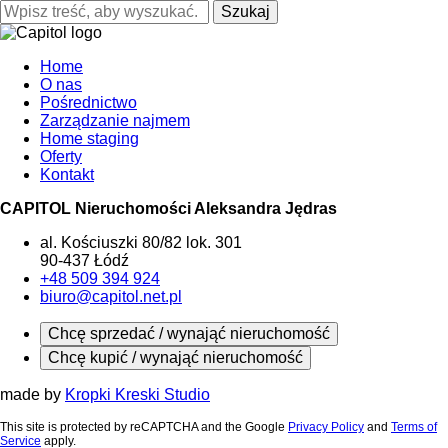
Szukaj
Home
O nas
Pośrednictwo
Zarządzanie najmem
Home staging
Oferty
Kontakt
CAPITOL Nieruchomości Aleksandra Jędras
al. Kościuszki 80/82 lok. 301
90-437 Łódź
+48 509 394 924
biuro@capitol.net.pl
Chcę sprzedać / wynająć nieruchomość
Chcę kupić / wynająć nieruchomość
made by
Kropki Kreski Studio
This site is protected by reCAPTCHA and the Google
Privacy Policy
and
Terms of
Service
apply.