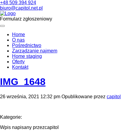
+48 509 394 924
biuro@capitol.net.pl
Formularz zgłoszeniowy
Home
O nas
Pośrednictwo
Zarządzanie najmem
Home staging
Oferty
Kontakt
IMG_1648
26 września, 2021 12:32 pm
Opublikowane przez
capitol
Kategorie:
Wpis napisany przezcapitol