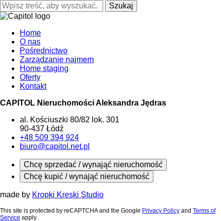
Szukaj
Home
O nas
Pośrednictwo
Zarządzanie najmem
Home staging
Oferty
Kontakt
CAPITOL Nieruchomości Aleksandra Jędras
al. Kościuszki 80/82 lok. 301
90-437 Łódź
+48 509 394 924
biuro@capitol.net.pl
Chcę sprzedać / wynająć nieruchomość
Chcę kupić / wynająć nieruchomość
made by
Kropki Kreski Studio
This site is protected by reCAPTCHA and the Google
Privacy Policy
and
Terms of
Service
apply.