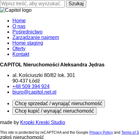
Szukaj
Home
O nas
Pośrednictwo
Zarządzanie najmem
Home staging
Oferty
Kontakt
CAPITOL Nieruchomości Aleksandra Jędras
al. Kościuszki 80/82 lok. 301
90-437 Łódź
+48 509 394 924
biuro@capitol.net.pl
Chcę sprzedać / wynająć nieruchomość
Chcę kupić / wynająć nieruchomość
made by
Kropki Kreski Studio
This site is protected by reCAPTCHA and the Google
Privacy Policy
and
Terms of S
zgłoś nieruchomość