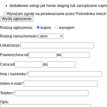
dodatkowe usługi jak home staging lub zarządzanie naj
Wyrażam zgodę na przetwarzanie przez Pośrednika moich d
Rodzaj ogłoszenia:
kupno
wynajem
Rodzaj nieruchomości:
Lokalizacja:
Powierzchnia:
od
do
Cena:
od
do
Imię i nazwisko:
Adres e-mail:
Telefon:
Opis: