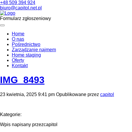
+48 509 394 924
biuro@capitol.net.pl
Formularz zgłoszeniowy
Home
O nas
Pośrednictwo
Zarządzanie najmem
Home staging
Oferty
Kontakt
IMG_8493
23 kwietnia, 2025 9:41 pm
Opublikowane przez
capitol
Kategorie:
Wpis napisany przezcapitol