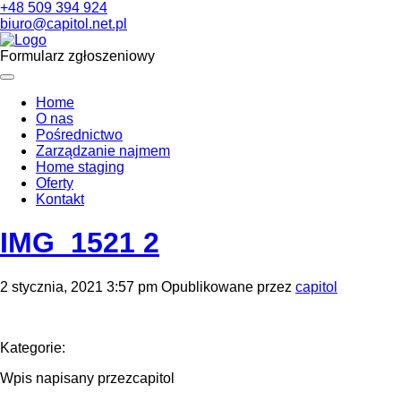
+48 509 394 924
biuro@capitol.net.pl
Formularz zgłoszeniowy
Home
O nas
Pośrednictwo
Zarządzanie najmem
Home staging
Oferty
Kontakt
IMG_1521 2
2 stycznia, 2021 3:57 pm
Opublikowane przez
capitol
Kategorie:
Wpis napisany przezcapitol