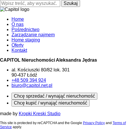
Szukaj
Home
O nas
Pośrednictwo
Zarządzanie najmem
Home staging
Oferty
Kontakt
CAPITOL Nieruchomości Aleksandra Jędras
al. Kościuszki 80/82 lok. 301
90-437 Łódź
+48 509 394 924
biuro@capitol.net.pl
Chcę sprzedać / wynająć nieruchomość
Chcę kupić / wynająć nieruchomość
made by
Kropki Kreski Studio
This site is protected by reCAPTCHA and the Google
Privacy Policy
and
Terms of
Service
apply.