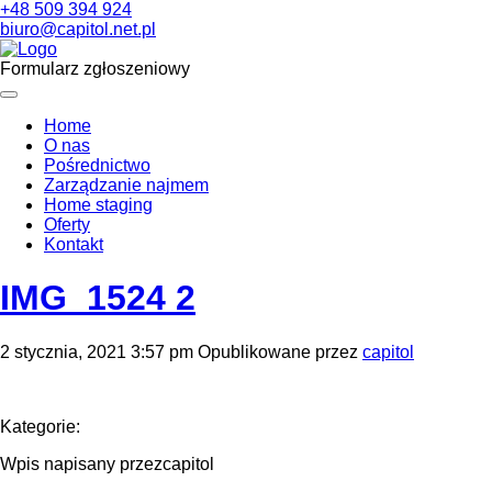
+48 509 394 924
biuro@capitol.net.pl
Formularz zgłoszeniowy
Home
O nas
Pośrednictwo
Zarządzanie najmem
Home staging
Oferty
Kontakt
IMG_1524 2
2 stycznia, 2021 3:57 pm
Opublikowane przez
capitol
Kategorie:
Wpis napisany przezcapitol