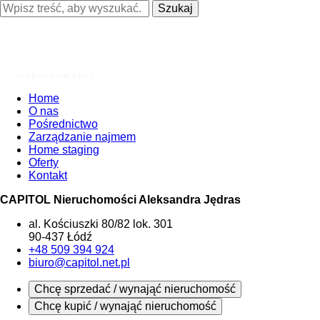
Szukaj
Home
O nas
Pośrednictwo
Zarządzanie najmem
Home staging
Oferty
Kontakt
CAPITOL Nieruchomości Aleksandra Jędras
al. Kościuszki 80/82 lok. 301
90-437 Łódź
+48 509 394 924
biuro@capitol.net.pl
Chcę sprzedać / wynająć nieruchomość
Chcę kupić / wynająć nieruchomość