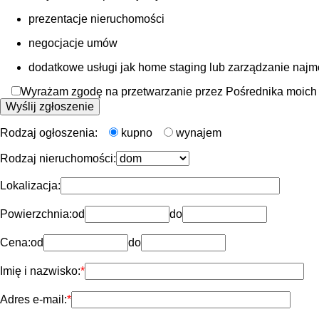
prezentacje nieruchomości
negocjacje umów
dodatkowe usługi jak home staging lub zarządzanie naj
Wyrażam zgodę na przetwarzanie przez Pośrednika moich d
Rodzaj ogłoszenia:
kupno
wynajem
Rodzaj nieruchomości:
Lokalizacja:
Powierzchnia:
od
do
Cena:
od
do
Imię i nazwisko:
Adres e-mail: