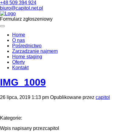
+48 509 394 924
biuro@capitol.net.pl
Formularz zgłoszeniowy
Home
O nas
Pośrednictwo
Zarządzanie najmem
Home staging
Oferty
Kontakt
IMG_1009
26 lipca, 2019 1:13 pm
Opublikowane przez
capitol
Kategorie:
Wpis napisany przezcapitol