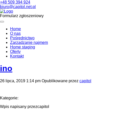
+48 509 394 924
biuro@capitol.net.pl
Formularz zgłoszeniowy
Home
O nas
Pośrednictwo
Zarządzanie najmem
Home staging
Oferty
Kontakt
ino
26 lipca, 2019 1:14 pm
Opublikowane przez
capitol
Kategorie:
Wpis napisany przezcapitol