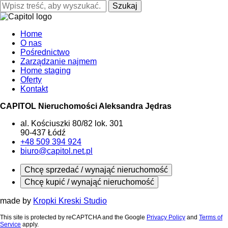
Szukaj
Home
O nas
Pośrednictwo
Zarządzanie najmem
Home staging
Oferty
Kontakt
CAPITOL Nieruchomości Aleksandra Jędras
al. Kościuszki 80/82 lok. 301
90-437 Łódź
+48 509 394 924
biuro@capitol.net.pl
Chcę sprzedać / wynająć nieruchomość
Chcę kupić / wynająć nieruchomość
made by
Kropki Kreski Studio
This site is protected by reCAPTCHA and the Google
Privacy Policy
and
Terms of
Service
apply.