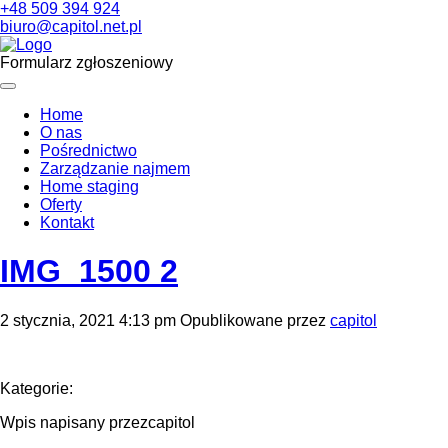
+48 509 394 924
biuro@capitol.net.pl
Formularz zgłoszeniowy
Home
O nas
Pośrednictwo
Zarządzanie najmem
Home staging
Oferty
Kontakt
IMG_1500 2
2 stycznia, 2021 4:13 pm
Opublikowane przez
capitol
Kategorie:
Wpis napisany przezcapitol