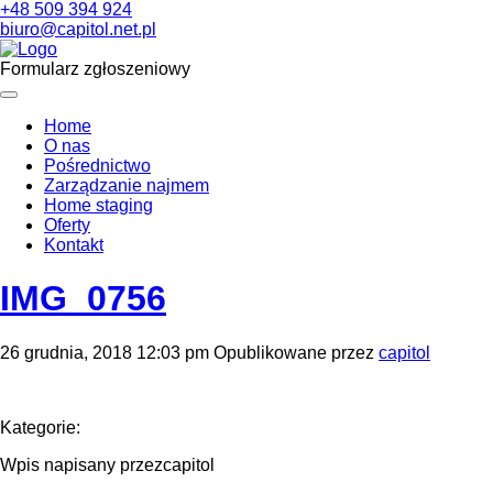
+48 509 394 924
biuro@capitol.net.pl
Formularz zgłoszeniowy
Home
O nas
Pośrednictwo
Zarządzanie najmem
Home staging
Oferty
Kontakt
IMG_0756
26 grudnia, 2018 12:03 pm
Opublikowane przez
capitol
Kategorie:
Wpis napisany przezcapitol