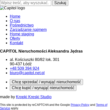
Szukaj
Home
O nas
Pośrednictwo
Zarządzanie najmem
Home staging
Oferty
Kontakt
CAPITOL Nieruchomości Aleksandra Jędras
al. Kościuszki 80/82 lok. 301
90-437 Łódź
+48 509 394 924
biuro@capitol.net.pl
Chcę sprzedać / wynająć nieruchomość
Chcę kupić / wynająć nieruchomość
made by
Kropki Kreski Studio
This site is protected by reCAPTCHA and the Google
Privacy Policy
and
Terms of
Service
apply.