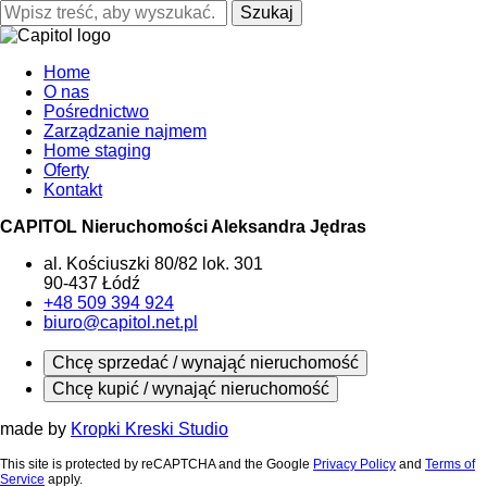
Szukaj
Home
O nas
Pośrednictwo
Zarządzanie najmem
Home staging
Oferty
Kontakt
CAPITOL Nieruchomości Aleksandra Jędras
al. Kościuszki 80/82 lok. 301
90-437 Łódź
+48 509 394 924
biuro@capitol.net.pl
Chcę sprzedać / wynająć nieruchomość
Chcę kupić / wynająć nieruchomość
made by
Kropki Kreski Studio
This site is protected by reCAPTCHA and the Google
Privacy Policy
and
Terms of
Service
apply.