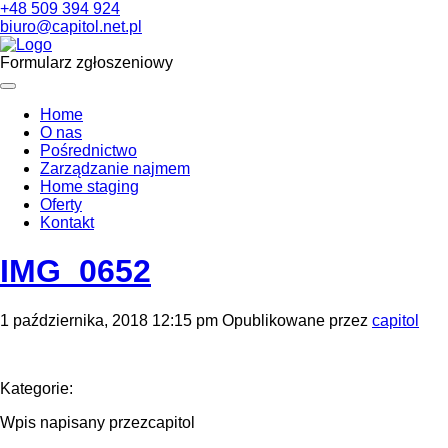
+48 509 394 924
biuro@capitol.net.pl
Formularz zgłoszeniowy
Home
O nas
Pośrednictwo
Zarządzanie najmem
Home staging
Oferty
Kontakt
IMG_0652
1 października, 2018 12:15 pm
Opublikowane przez
capitol
Kategorie:
Wpis napisany przezcapitol