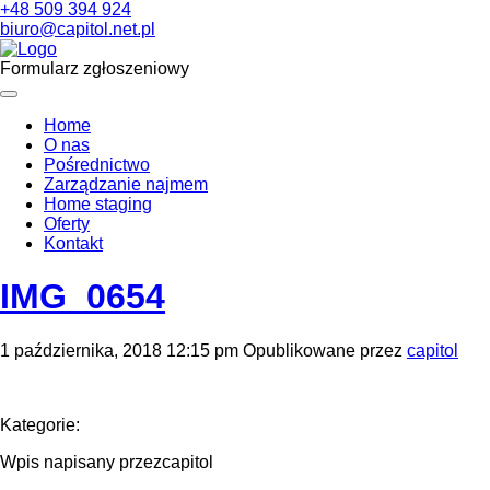
+48 509 394 924
biuro@capitol.net.pl
Formularz zgłoszeniowy
Home
O nas
Pośrednictwo
Zarządzanie najmem
Home staging
Oferty
Kontakt
IMG_0654
1 października, 2018 12:15 pm
Opublikowane przez
capitol
Kategorie:
Wpis napisany przezcapitol