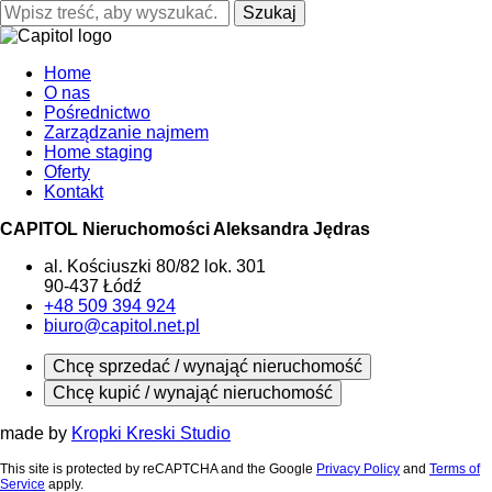
Szukaj
Home
O nas
Pośrednictwo
Zarządzanie najmem
Home staging
Oferty
Kontakt
CAPITOL Nieruchomości Aleksandra Jędras
al. Kościuszki 80/82 lok. 301
90-437 Łódź
+48 509 394 924
biuro@capitol.net.pl
Chcę sprzedać / wynająć nieruchomość
Chcę kupić / wynająć nieruchomość
made by
Kropki Kreski Studio
This site is protected by reCAPTCHA and the Google
Privacy Policy
and
Terms of
Service
apply.