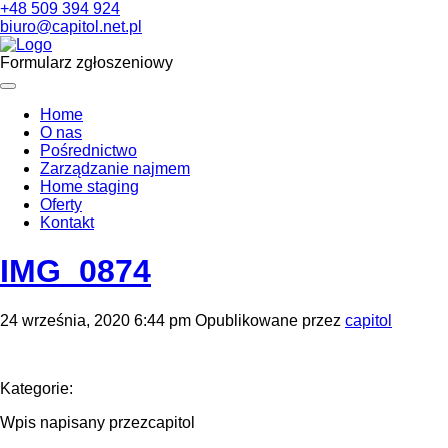
+48 509 394 924
biuro@capitol.net.pl
Formularz zgłoszeniowy
Home
O nas
Pośrednictwo
Zarządzanie najmem
Home staging
Oferty
Kontakt
IMG_0874
24 września, 2020 6:44 pm
Opublikowane przez
capitol
Kategorie:
Wpis napisany przezcapitol