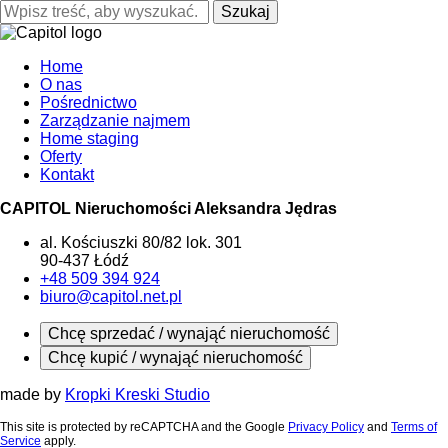
Szukaj
Home
O nas
Pośrednictwo
Zarządzanie najmem
Home staging
Oferty
Kontakt
CAPITOL Nieruchomości Aleksandra Jędras
al. Kościuszki 80/82 lok. 301
90-437 Łódź
+48 509 394 924
biuro@capitol.net.pl
Chcę sprzedać / wynająć nieruchomość
Chcę kupić / wynająć nieruchomość
made by
Kropki Kreski Studio
This site is protected by reCAPTCHA and the Google
Privacy Policy
and
Terms of
Service
apply.