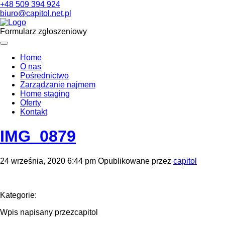
+48 509 394 924
biuro@capitol.net.pl
Formularz zgłoszeniowy
Home
O nas
Pośrednictwo
Zarządzanie najmem
Home staging
Oferty
Kontakt
IMG_0879
24 września, 2020 6:44 pm
Opublikowane przez
capitol
Kategorie:
Wpis napisany przezcapitol