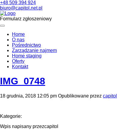
+48 509 394 924
biuro@capitol.net.pl
Formularz zgłoszeniowy
Home
O nas
Pośrednictwo
Zarządzanie najmem
Home staging
Oferty
Kontakt
IMG_0748
18 grudnia, 2018 12:05 pm
Opublikowane przez
capitol
Kategorie:
Wpis napisany przezcapitol