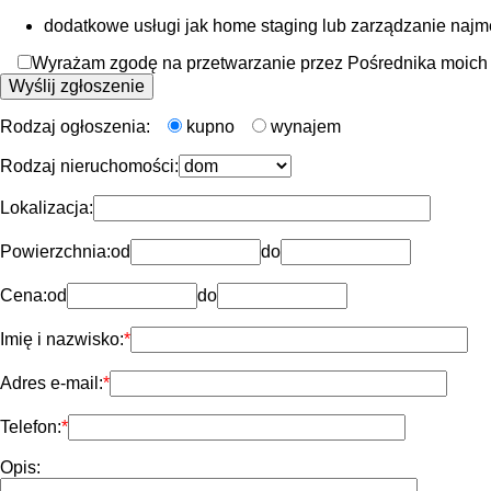
dodatkowe usługi jak home staging lub zarządzanie naj
Wyrażam zgodę na przetwarzanie przez Pośrednika moich d
Rodzaj ogłoszenia:
kupno
wynajem
Rodzaj nieruchomości:
Lokalizacja:
Powierzchnia:
od
do
Cena:
od
do
Imię i nazwisko:
Adres e-mail:
Telefon:
Opis: