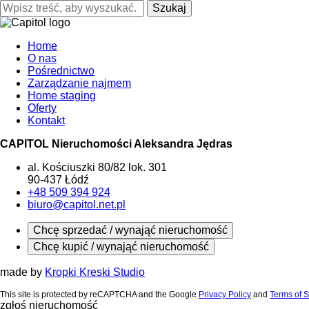
Szukaj
Home
O nas
Pośrednictwo
Zarządzanie najmem
Home staging
Oferty
Kontakt
CAPITOL Nieruchomości Aleksandra Jędras
al. Kościuszki 80/82 lok. 301
90-437 Łódź
+48 509 394 924
biuro@capitol.net.pl
Chcę sprzedać / wynająć nieruchomość
Chcę kupić / wynająć nieruchomość
made by
Kropki Kreski Studio
This site is protected by reCAPTCHA and the Google
Privacy Policy
and
Terms of S
zgłoś nieruchomość