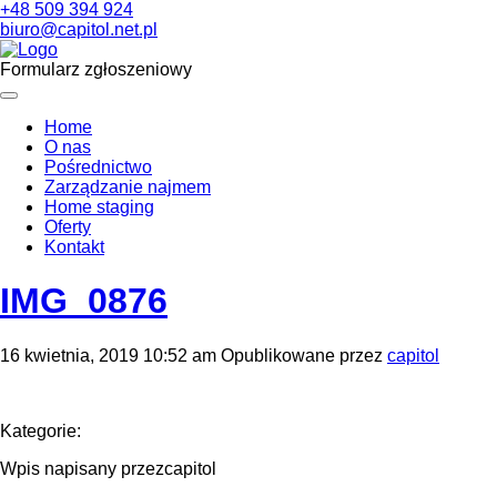
+48 509 394 924
biuro@capitol.net.pl
Formularz zgłoszeniowy
Home
O nas
Pośrednictwo
Zarządzanie najmem
Home staging
Oferty
Kontakt
IMG_0876
16 kwietnia, 2019 10:52 am
Opublikowane przez
capitol
Kategorie:
Wpis napisany przezcapitol