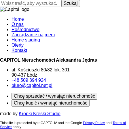
Szukaj
Home
O nas
Pośrednictwo
Zarządzanie najmem
Home staging
Oferty
Kontakt
CAPITOL Nieruchomości Aleksandra Jędras
al. Kościuszki 80/82 lok. 301
90-437 Łódź
+48 509 394 924
biuro@capitol.net.pl
Chcę sprzedać / wynająć nieruchomość
Chcę kupić / wynająć nieruchomość
made by
Kropki Kreski Studio
This site is protected by reCAPTCHA and the Google
Privacy Policy
and
Terms of
Service
apply.