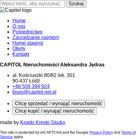
Szukaj
Home
O nas
Pośrednictwo
Zarządzanie najmem
Home staging
Oferty
Kontakt
CAPITOL Nieruchomości Aleksandra Jędras
al. Kościuszki 80/82 lok. 301
90-437 Łódź
+48 509 394 924
biuro@capitol.net.pl
Chcę sprzedać / wynająć nieruchomość
Chcę kupić / wynająć nieruchomość
made by
Kropki Kreski Studio
This site is protected by reCAPTCHA and the Google
Privacy Policy
and
Terms of
Service
apply.