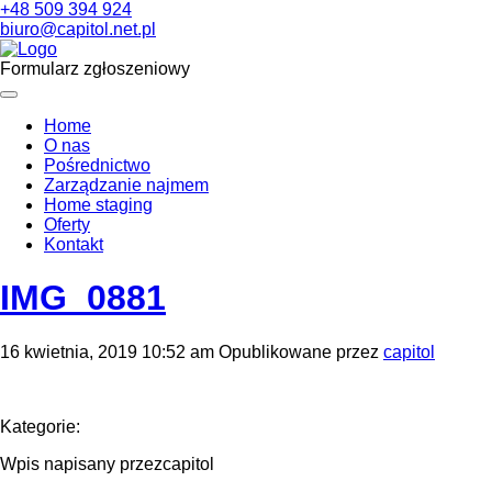
+48 509 394 924
biuro@capitol.net.pl
Formularz zgłoszeniowy
Home
O nas
Pośrednictwo
Zarządzanie najmem
Home staging
Oferty
Kontakt
IMG_0881
16 kwietnia, 2019 10:52 am
Opublikowane przez
capitol
Kategorie:
Wpis napisany przezcapitol