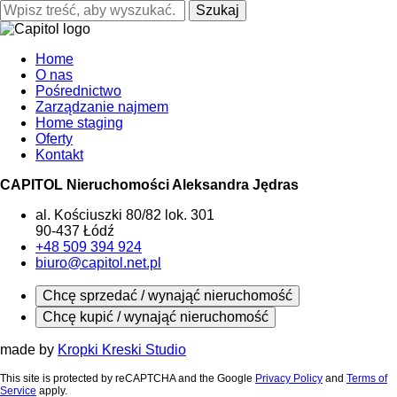
Szukaj
Home
O nas
Pośrednictwo
Zarządzanie najmem
Home staging
Oferty
Kontakt
CAPITOL Nieruchomości Aleksandra Jędras
al. Kościuszki 80/82 lok. 301
90-437 Łódź
+48 509 394 924
biuro@capitol.net.pl
Chcę sprzedać / wynająć nieruchomość
Chcę kupić / wynająć nieruchomość
made by
Kropki Kreski Studio
This site is protected by reCAPTCHA and the Google
Privacy Policy
and
Terms of
Service
apply.