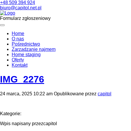
+48 509 394 924
biuro@capitol.net.pl
Formularz zgłoszeniowy
Home
O nas
Pośrednictwo
Zarządzanie najmem
Home staging
Oferty
Kontakt
IMG_2276
24 marca, 2025 10:22 am
Opublikowane przez
capitol
Kategorie:
Wpis napisany przezcapitol