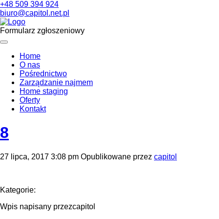
+48 509 394 924
biuro@capitol.net.pl
Formularz zgłoszeniowy
Home
O nas
Pośrednictwo
Zarządzanie najmem
Home staging
Oferty
Kontakt
8
27 lipca, 2017 3:08 pm
Opublikowane przez
capitol
Kategorie:
Wpis napisany przezcapitol