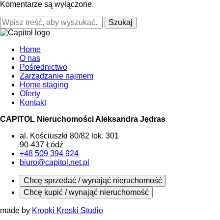
Komentarze są wyłączone.
Szukaj
Home
O nas
Pośrednictwo
Zarządzanie najmem
Home staging
Oferty
Kontakt
CAPITOL Nieruchomości Aleksandra Jędras
al. Kościuszki 80/82 lok. 301
90-437 Łódź
+48 509 394 924
biuro@capitol.net.pl
Chcę sprzedać / wynająć nieruchomość
Chcę kupić / wynająć nieruchomość
made by
Kropki Kreski Studio