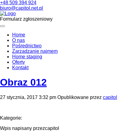
+48 509 394 924
biuro@capitol.net.pl
Formularz zgłoszeniowy
Home
O nas
Pośrednictwo
Zarządzanie najmem
Home staging
Oferty
Kontakt
Obraz 012
27 stycznia, 2017 3:32 pm
Opublikowane przez
capitol
Kategorie:
Wpis napisany przezcapitol