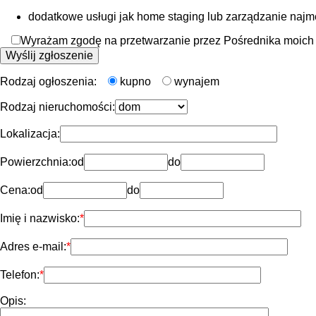
dodatkowe usługi jak home staging lub zarządzanie naj
Wyrażam zgodę na przetwarzanie przez Pośrednika moich d
Rodzaj ogłoszenia:
kupno
wynajem
Rodzaj nieruchomości:
Lokalizacja:
Powierzchnia:
od
do
Cena:
od
do
Imię i nazwisko:
Adres e-mail:
Telefon:
Opis: