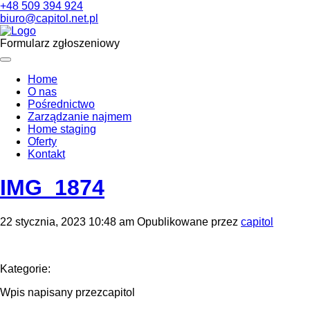
+48 509 394 924
biuro@capitol.net.pl
Formularz zgłoszeniowy
Home
O nas
Pośrednictwo
Zarządzanie najmem
Home staging
Oferty
Kontakt
IMG_1874
22 stycznia, 2023 10:48 am
Opublikowane przez
capitol
Kategorie:
Wpis napisany przezcapitol