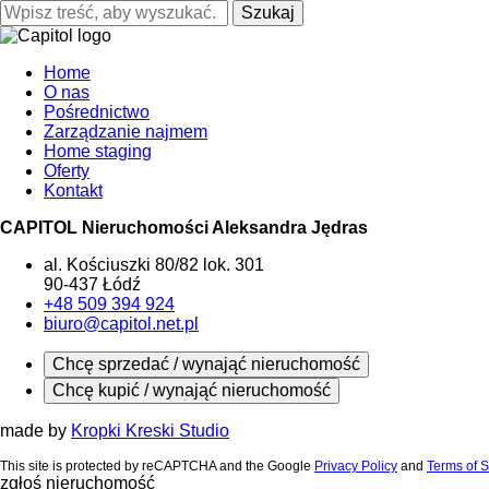
Szukaj
Home
O nas
Pośrednictwo
Zarządzanie najmem
Home staging
Oferty
Kontakt
CAPITOL Nieruchomości Aleksandra Jędras
al. Kościuszki 80/82 lok. 301
90-437 Łódź
+48 509 394 924
biuro@capitol.net.pl
Chcę sprzedać / wynająć nieruchomość
Chcę kupić / wynająć nieruchomość
made by
Kropki Kreski Studio
This site is protected by reCAPTCHA and the Google
Privacy Policy
and
Terms of S
zgłoś nieruchomość