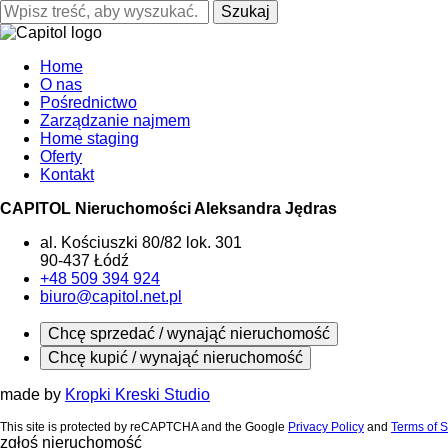
Szukaj
Home
O nas
Pośrednictwo
Zarządzanie najmem
Home staging
Oferty
Kontakt
CAPITOL Nieruchomości Aleksandra Jędras
al. Kościuszki 80/82 lok. 301
90-437 Łódź
+48 509 394 924
biuro@capitol.net.pl
Chcę sprzedać / wynająć nieruchomość
Chcę kupić / wynająć nieruchomość
made by
Kropki Kreski Studio
This site is protected by reCAPTCHA and the Google
Privacy Policy
and
Terms of S
zgłoś nieruchomość