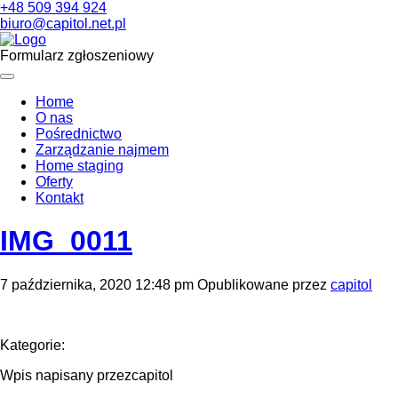
+48 509 394 924
biuro@capitol.net.pl
Formularz zgłoszeniowy
Home
O nas
Pośrednictwo
Zarządzanie najmem
Home staging
Oferty
Kontakt
IMG_0011
7 października, 2020 12:48 pm
Opublikowane przez
capitol
Kategorie:
Wpis napisany przezcapitol