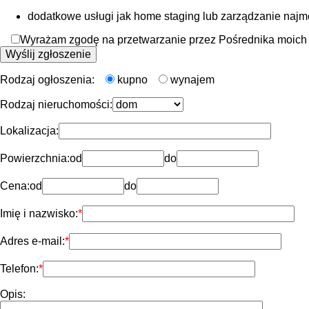
dodatkowe usługi jak home staging lub zarządzanie naj
Wyrażam zgodę na przetwarzanie przez Pośrednika moich d
Rodzaj ogłoszenia:
kupno
wynajem
Rodzaj nieruchomości:
Lokalizacja:
Powierzchnia:
od
do
Cena:
od
do
Imię i nazwisko:
Adres e-mail:
Telefon:
Opis: