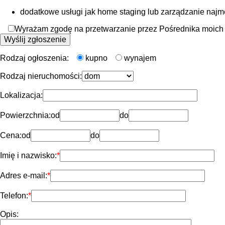
dodatkowe usługi jak home staging lub zarządzanie naj
Wyrażam zgodę na przetwarzanie przez Pośrednika moich d
Rodzaj ogłoszenia:
kupno
wynajem
Rodzaj nieruchomości:
Lokalizacja:
Powierzchnia:
od
do
Cena:
od
do
Imię i nazwisko:
Adres e-mail:
Telefon:
Opis: