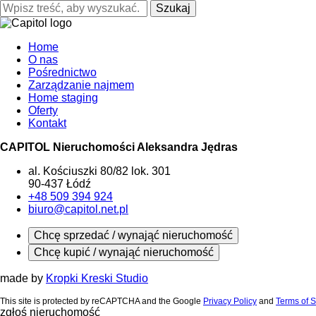
Szukaj
Home
O nas
Pośrednictwo
Zarządzanie najmem
Home staging
Oferty
Kontakt
CAPITOL Nieruchomości Aleksandra Jędras
al. Kościuszki 80/82 lok. 301
90-437 Łódź
+48 509 394 924
biuro@capitol.net.pl
Chcę sprzedać / wynająć nieruchomość
Chcę kupić / wynająć nieruchomość
made by
Kropki Kreski Studio
This site is protected by reCAPTCHA and the Google
Privacy Policy
and
Terms of S
zgłoś nieruchomość