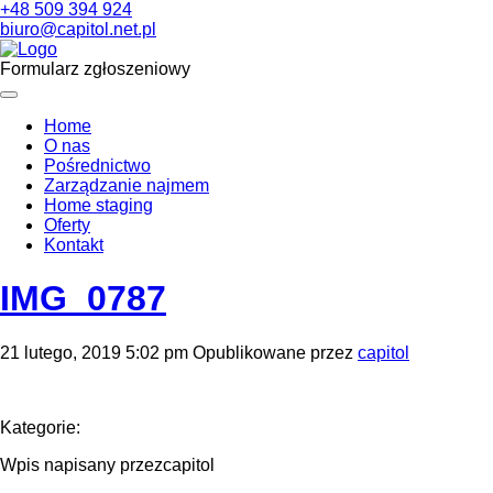
+48 509 394 924
biuro@capitol.net.pl
Formularz zgłoszeniowy
Home
O nas
Pośrednictwo
Zarządzanie najmem
Home staging
Oferty
Kontakt
IMG_0787
21 lutego, 2019 5:02 pm
Opublikowane przez
capitol
Kategorie:
Wpis napisany przezcapitol