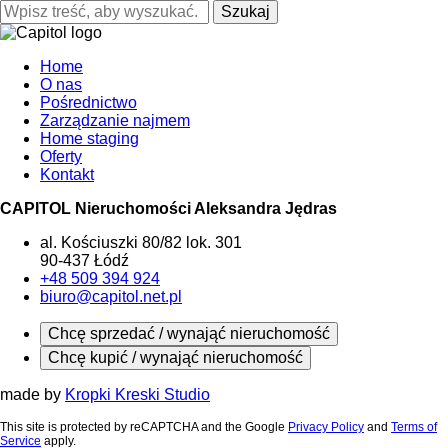
Szukaj
Home
O nas
Pośrednictwo
Zarządzanie najmem
Home staging
Oferty
Kontakt
CAPITOL Nieruchomości Aleksandra Jędras
al. Kościuszki 80/82 lok. 301
90-437 Łódź
+48 509 394 924
biuro@capitol.net.pl
Chcę sprzedać / wynająć nieruchomość
Chcę kupić / wynająć nieruchomość
made by
Kropki Kreski Studio
This site is protected by reCAPTCHA and the Google
Privacy Policy
and
Terms of
Service
apply.