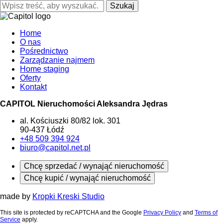
Szukaj
Home
O nas
Pośrednictwo
Zarządzanie najmem
Home staging
Oferty
Kontakt
CAPITOL Nieruchomości Aleksandra Jędras
al. Kościuszki 80/82 lok. 301
90-437 Łódź
+48 509 394 924
biuro@capitol.net.pl
Chcę sprzedać / wynająć nieruchomość
Chcę kupić / wynająć nieruchomość
made by
Kropki Kreski Studio
This site is protected by reCAPTCHA and the Google
Privacy Policy
and
Terms of
Service
apply.