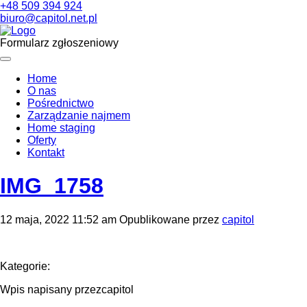
+48 509 394 924
biuro@capitol.net.pl
Formularz zgłoszeniowy
Home
O nas
Pośrednictwo
Zarządzanie najmem
Home staging
Oferty
Kontakt
IMG_1758
12 maja, 2022 11:52 am
Opublikowane przez
capitol
Kategorie:
Wpis napisany przezcapitol