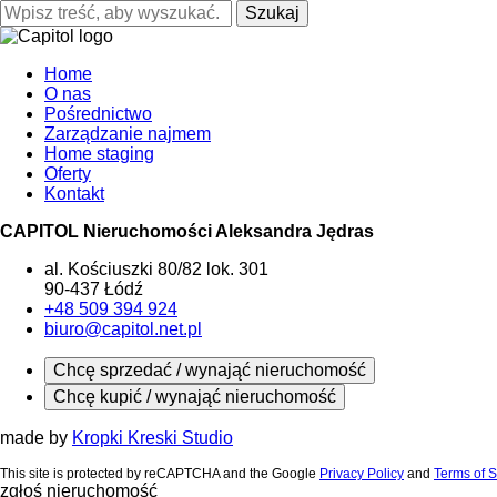
Szukaj
Home
O nas
Pośrednictwo
Zarządzanie najmem
Home staging
Oferty
Kontakt
CAPITOL Nieruchomości Aleksandra Jędras
al. Kościuszki 80/82 lok. 301
90-437 Łódź
+48 509 394 924
biuro@capitol.net.pl
Chcę sprzedać / wynająć nieruchomość
Chcę kupić / wynająć nieruchomość
made by
Kropki Kreski Studio
This site is protected by reCAPTCHA and the Google
Privacy Policy
and
Terms of S
zgłoś nieruchomość