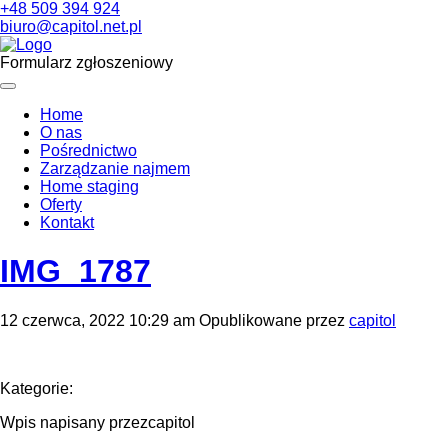
+48 509 394 924
biuro@capitol.net.pl
Formularz zgłoszeniowy
Home
O nas
Pośrednictwo
Zarządzanie najmem
Home staging
Oferty
Kontakt
IMG_1787
12 czerwca, 2022 10:29 am
Opublikowane przez
capitol
Kategorie:
Wpis napisany przezcapitol