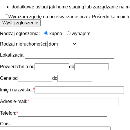
dodatkowe usługi jak home staging lub zarządzanie naj
Wyrażam zgodę na przetwarzanie przez Pośrednika moich d
Rodzaj ogłoszenia:
kupno
wynajem
Rodzaj nieruchomości:
Lokalizacja:
Powierzchnia:
od
do
Cena:
od
do
Imię i nazwisko:
Adres e-mail:
Telefon:
Opis: