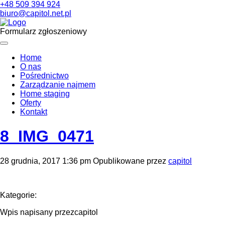
+48 509 394 924
biuro@capitol.net.pl
Formularz zgłoszeniowy
Home
O nas
Pośrednictwo
Zarządzanie najmem
Home staging
Oferty
Kontakt
8_IMG_0471
28 grudnia, 2017 1:36 pm
Opublikowane przez
capitol
Kategorie:
Wpis napisany przezcapitol