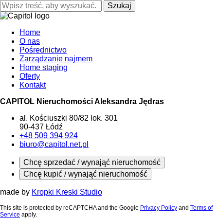
Szukaj
Home
O nas
Pośrednictwo
Zarządzanie najmem
Home staging
Oferty
Kontakt
CAPITOL Nieruchomości Aleksandra Jędras
al. Kościuszki 80/82 lok. 301
90-437 Łódź
+48 509 394 924
biuro@capitol.net.pl
Chcę sprzedać / wynająć nieruchomość
Chcę kupić / wynająć nieruchomość
made by
Kropki Kreski Studio
This site is protected by reCAPTCHA and the Google
Privacy Policy
and
Terms of
Service
apply.