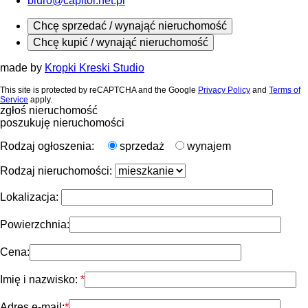
biuro@capitol.net.pl
Chcę sprzedać / wynająć nieruchomość
Chcę kupić / wynająć nieruchomość
made by
Kropki Kreski Studio
This site is protected by reCAPTCHA and the Google
Privacy Policy
and
Terms of
Service
apply.
zgłoś nieruchomość
poszukuję nieruchomości
Rodzaj ogłoszenia:
sprzedaż
wynajem
Rodzaj nieruchomości:
Lokalizacja:
Powierzchnia:
Cena:
Imię i nazwisko:
Adres e-mail: