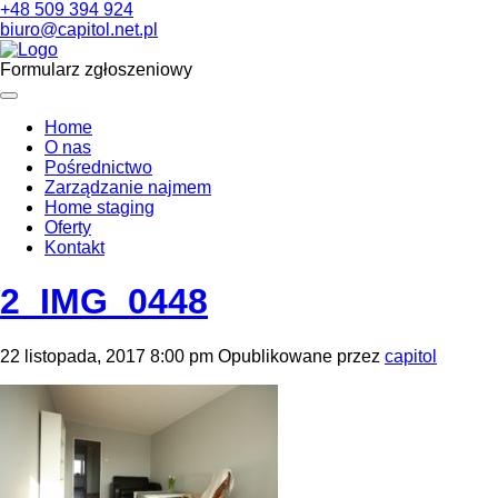
+48 509 394 924
biuro@capitol.net.pl
Formularz zgłoszeniowy
Home
O nas
Pośrednictwo
Zarządzanie najmem
Home staging
Oferty
Kontakt
2_IMG_0448
22 listopada, 2017 8:00 pm
Opublikowane przez
capitol